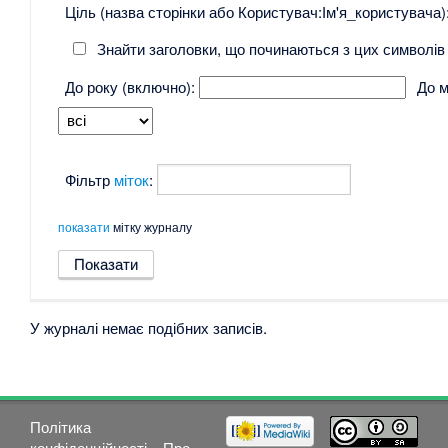
Ціль (назва сторінки або Користувач:Ім'я_користувача)
Знайти заголовки, що починаються з цих символів
До року (включно):
До м
Фільтр
міток
:
показати
мітку журналу
У журналі немає подібних записів.
Політика
конфіденційності
Про