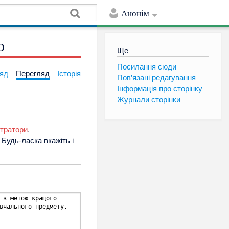
Анонім
о
Ще
Посилання сюди
яд
Перегляд
Історія
Пов'язані редагування
Інформація про сторінку
Журнали сторінки
стратори
.
Будь-ласка вкажіть і