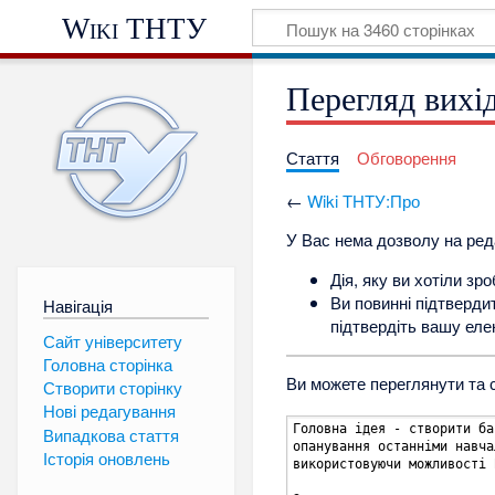
Wiki ТНТУ
Перегляд вихі
Стаття
Обговорення
←
Wiki ТНТУ:Про
У Вас нема дозволу на реда
Дія, яку ви хотіли з
Ви повинні підтверди
Навігація
підтвердіть вашу ел
Сайт університету
Головна сторінка
Ви можете переглянути та с
Створити сторінку
Нові редагування
Випадкова стаття
Історія оновлень