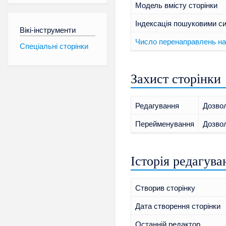
Модель вмісту сторінки
Індексація пошуковими с
Вікі-інструменти
Число перенаправлень на
Спеціальні сторінки
Захист сторінки
Редагування
Дозвол
Перейменування
Дозвол
Історія редагува
Створив сторінку
Дата створення сторінки
Останній редактор