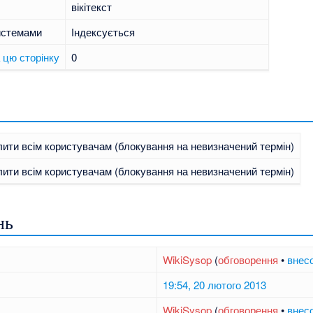
вікітекст
истемами
Індексується
 цю сторінку
0
ити всім користувачам (блокування на невизначений термін)
ити всім користувачам (блокування на невизначений термін)
нь
WikiSysop
(
обговорення
•
внес
19:54, 20 лютого 2013
WikiSysop
(
обговорення
•
внес