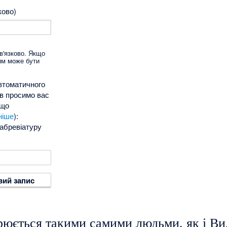
ково)
в'язково. Якщо
ним може бути
автоматичного
ів просимо вас
 що
ніше
):
абревіатуру
вий запис
юється такими самими людьми, як і Ви