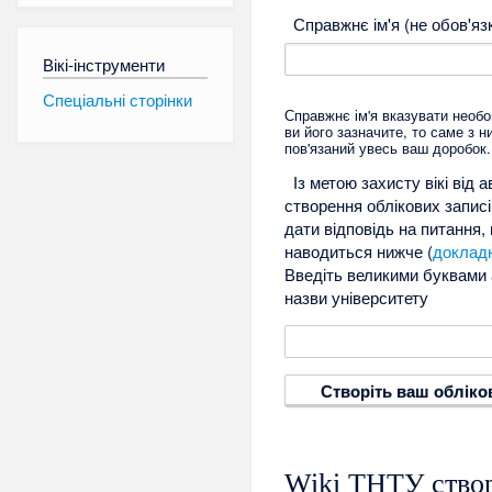
Справжнє ім'я (не обов'яз
Вікі-інструменти
Спеціальні сторінки
Справжнє ім'я вказувати необо
ви його зазначите, то саме з 
пов'язаний увесь ваш доробок.
Із метою захисту вікі від 
створення облікових запис
дати відповідь на питання,
наводиться нижче (
доклад
Введіть великими буквами 
назви університету
Створіть ваш обліко
Wiki ТНТУ створ