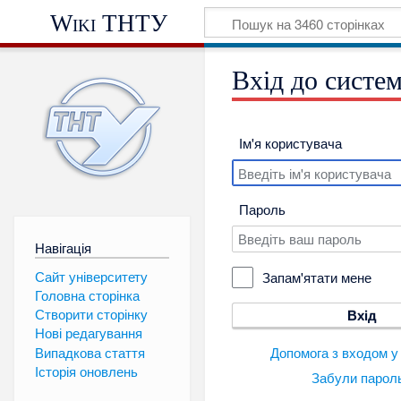
Wiki ТНТУ
Вхід до систе
Ім'я користувача
Пароль
Навігація
Сайт університету
Запам'ятати мене
Головна сторінка
Створити сторінку
Вхід
Нові редагування
Допомога з входом у
Випадкова стаття
Історія оновлень
Забули парол