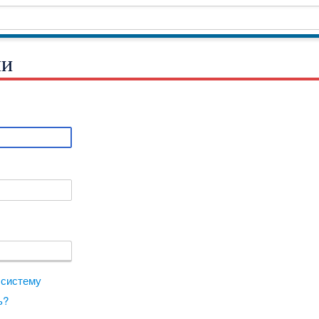
ми
 систему
ь?