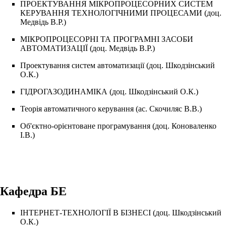
ПРОЕКТУВАННЯ МІКРОПРОЦЕСОРНИХ СИСТЕМ
КЕРУВАННЯ ТЕХНОЛОГІЧНИМИ ПРОЦЕСАМИ
(доц.
Медвідь В.Р.
)
МІКРОПРОЦЕСОРНІ ТА ПРОГРАМНІ ЗАСОБИ
АВТОМАТИЗАЦІЇ
(доц.
Медвідь В.Р.
)
Проектування систем автоматизації
(доц.
Шкодзінський
О.К.
)
ГІДРОГАЗОДИНАМІКА
(доц.
Шкодзінський О.К.
)
Теорія автоматичного керування
(ас.
Скочиляс В.В.
)
Об'єктно-орієнтоване програмування
(доц.
Коноваленко
І.В.
)
Кафедра БЕ
ІНТЕРНЕТ-ТЕХНОЛОГІЇ В БІЗНЕСІ
(доц.
Шкодзінський
О.К.
)