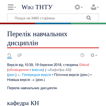
Wiki ТНТУ
Перелік навчальних
дисциплін
Версія від 10:39, 19 березня 2018, створена
Shkod
(
обговорення
•
внесок
)
(
→
Кафедра АВ
)
(
різн.
)
← Попередня версія
• Поточна версія (різн.) •
Новіша версія → (різн.)
Перелік навчальних дисциплін
кафедра КН