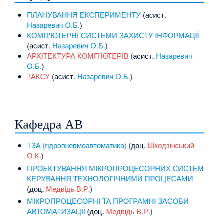
ПЛАНУВАННЯ ЕКСПЕРИМЕНТУ
(асист.
Назаревич О.Б.
)
КОМП'ЮТЕРНІ СИСТЕМИ ЗАХИСТУ ІНФОРМАЦІЇ
(асист.
Назаревич О.Б.
)
АРХІТЕКТУРА КОМП'ЮТЕРІВ
(асист.
Назаревич
О.Б.
)
ТАКСУ
(асист.
Назаревич О.Б.
)
Кафедра АВ
ТЗА (гідропневмоавтоматика)
(доц.
Шкодзінський
О.К.
)
ПРОЕКТУВАННЯ МІКРОПРОЦЕСОРНИХ СИСТЕМ
КЕРУВАННЯ ТЕХНОЛОГІЧНИМИ ПРОЦЕСАМИ
(доц.
Медвідь В.Р.
)
МІКРОПРОЦЕСОРНІ ТА ПРОГРАМНІ ЗАСОБИ
АВТОМАТИЗАЦІЇ
(доц.
Медвідь В.Р.
)