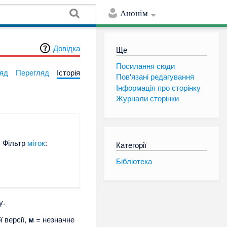
Анонім
Довідка
Ще
Посилання сюди
яд
Перегляд
Історія
Пов'язані редагування
Інформація про сторінку
Журнали сторінки
Фільтр
міток
:
Категорії
Бібліотека
у.
ї версії,
м
= незначне