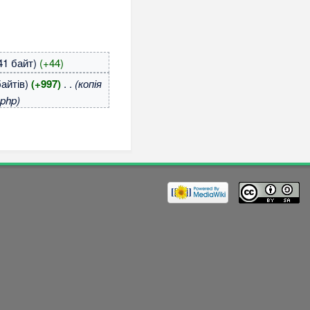
41 байт)
(+44)
байтів)
(+997)
‎
. .
(копія
.php)