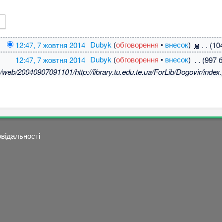
12:47, 7 жовтня 2014
‎
Dubyk
(
обговорення
•
внесок
)
‎
м
. .
(10
12:47, 7 жовтня 2014
‎
Dubyk
(
обговорення
•
внесок
)
‎
. .
(997 
g/web/20040907091101/http://library.tu.edu.te.ua/ForLib/Dogovir/index
овідальності