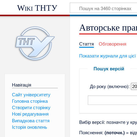
Wiki ТНТУ
Авторське прав
Стаття
Обговорення
Показати журнали для цієї 
Пошук версій
Навігація
До року (включно):
Сайт університету
Головна сторінка
Створити сторінку
Нові редагування
Випадкова стаття
Вибір версії: позначте у кр
Історія оновлень
Пояснення:
(поточн.)
= від