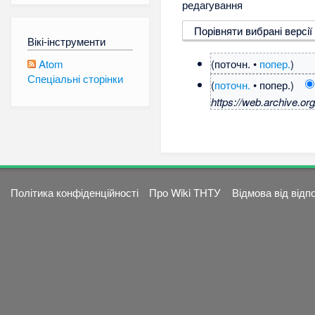
редагування
Вікі-інструменти
(поточн. •
попер.
)
Atom
Спеціальні сторінки
(
поточн.
• попер.)
https://web.archive.or
Політика конфіденційності
Про Wiki ТНТУ
Відмова від відп