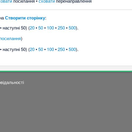
ховати
посилання •
сховати
перенаправлення
 на
Створити сторінку
:
 наступні 50) (
20
•
50
•
100
•
250
•
500
).
посилання
)
 наступні 50) (
20
•
50
•
100
•
250
•
500
).
овідальності