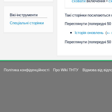
сховати
включення •
с
Вікі-інструменти
Такі сторінки посилаються
Спеціальні сторінки
Переглянути (попередні 50 •
Історія оновлень
‎
(
← 
Переглянути (попередні 50 •
Політика конфіденційності
Про Wiki ТНТУ
Відмова від відп