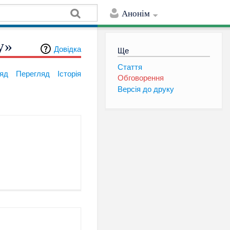
Анонім
у»
Довідка
Ще
Стаття
яд
Перегляд
Історія
Обговорення
Версія до друку