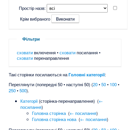
Простір назв:
Крім вибраного
Фільтри
сховати
включення •
сховати
посилання •
сховати
перенаправлення
Такі сторінки посилаються на
Головні категорії
:
Переглянути (попередні 50 • наступні 50) (
20
•
50
•
100
•
250
•
500
).
Категорії
(сторінка-перенаправлення) ‎
(
←
посилання
)
Головна сторінка
‎
(
← посилання
)
Головна сторінка нова
‎
(
← посилання
)
Переглянути (попередні 50 • наступні 50) (
20
•
50
•
100
•