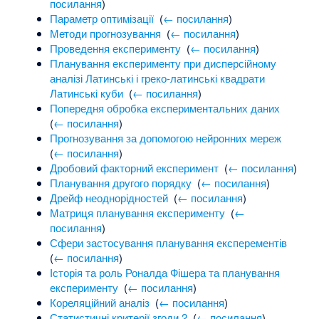
посилання
)
Параметр оптимізації
‎
(
← посилання
)
Методи прогнозування
‎
(
← посилання
)
Проведення експерименту
‎
(
← посилання
)
Планування експерименту при дисперсійному
аналізі Латинські і греко-латинські квадрати
Латинські куби
‎
(
← посилання
)
Попередня обробка експериментальних даних
‎
(
← посилання
)
Прогнозування за допомогою нейронних мереж
‎
(
← посилання
)
Дробовий факторний експеримент
‎
(
← посилання
)
Планування другого порядку
‎
(
← посилання
)
Дрейф неоднорідностей
‎
(
← посилання
)
Матриця планування експерименту
‎
(
←
посилання
)
Сфери застосування планування експерементів
‎
(
← посилання
)
Історія та роль Роналда Фішера та планування
експерименту
‎
(
← посилання
)
Кореляційний аналіз
‎
(
← посилання
)
Статистичні критерії згоди 2
‎
(
← посилання
)