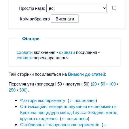
Простір назв:
Крім вибраного
Фільтри
сховати
включення •
сховати
посилання •
сховати
перенаправлення
Такі сторінки посилаються на
Вимоги до статей
:
Переглянути (попередні 50 • наступні 50) (
20
•
50
•
100
•
250
•
500
).
Фактори експерименту
‎
(
← посилання
)
Оптимізаційні методи планування експериментів
Крокова процедура метод Гаусса-Зейделя метод
крутого сходження
‎
(
← посилання
)
Особливості планування експериментів
‎
(
←