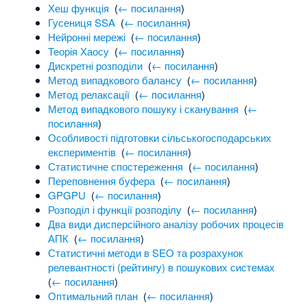
Хеш функція
‎
(
← посилання
)
Гусениця SSA
‎
(
← посилання
)
Нейронні мережі
‎
(
← посилання
)
Теорія Хаосу
‎
(
← посилання
)
Дискретні розподіли
‎
(
← посилання
)
Метод випадкового балансу
‎
(
← посилання
)
Метод релаксації
‎
(
← посилання
)
Метод випадкового пошуку і сканування
‎
(
←
посилання
)
Особливості підготовки сільськогосподарських
експериментів
‎
(
← посилання
)
Статистичне спостереження
‎
(
← посилання
)
Переповнення буфера
‎
(
← посилання
)
GPGPU
‎
(
← посилання
)
Розподіл і функції розподілу
‎
(
← посилання
)
Два види дисперсійного аналізу робочих процесів
АПК
‎
(
← посилання
)
Статистичні методи в SEO та розрахунок
релевантності (рейтингу) в пошукових системах
‎
(
← посилання
)
Оптимальний план
‎
(
← посилання
)