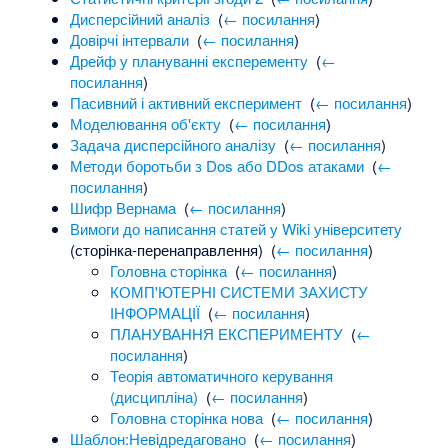
Дисперсійний аналіз
‎
(
← посилання
)
Довірчі інтервали
‎
(
← посилання
)
Дрейф у плануванні експеременту
‎
(
←
посилання
)
Пасивний і активний експеримент
‎
(
← посилання
)
Моделювання об'єкту
‎
(
← посилання
)
Задача дисперсійного аналізу
‎
(
← посилання
)
Методи боротьби з Dos або DDos атаками
‎
(
←
посилання
)
Шифр Вернама
‎
(
← посилання
)
Вимоги до написання статей у Wiki університету
(сторінка-перенаправлення) ‎
(
← посилання
)
Головна сторінка
‎
(
← посилання
)
КОМП'ЮТЕРНІ СИСТЕМИ ЗАХИСТУ
ІНФОРМАЦІЇ
‎
(
← посилання
)
ПЛАНУВАННЯ ЕКСПЕРИМЕНТУ
‎
(
←
посилання
)
Теорія автоматичного керування
(дисципліна)
‎
(
← посилання
)
Головна сторінка нова
‎
(
← посилання
)
Шаблон:Невідредаговано
‎
(
← посилання
)